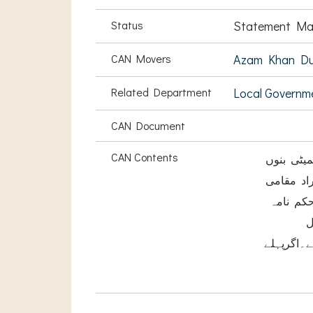
Status
Statement Ma
CAN Movers
Azam Khan Dur
Related Department
Local Governm
CAN Document
CAN Contents
یٹی بنوں
راد مقامی
میونسپل آفیسربنوں نے مورخہ25جون2013کو ایک حکم نامہ
ل
ربھرتی کیاہے۔اگرپہلے