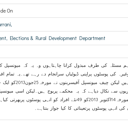
de On
rani,
ent, Elections & Rural Development Department
ہم مسئلہ کی طرف مبذول کرانا چاہتاہوں وہ یہ کہ میونسپل کم
یپروغیرہ کی پوسٹوں پراپنی ڈیوٹیاں سرانجام دے رہے تھے۔یہ تمام اف
اور غریب خاندانوں سے تعلق رکھتے ہیں لیکن چیف 
ریوں سے نکال دیاہے کہ یہ محکمے پربوج ہیں۔لیکن اسی میونسپ
آفیسربنوں نےمورخہ20ستمبر2013اورمورخہ14اکتوبر 2013کو 49نئے افراد کو انہی پوسٹوں پ
کی انہی پوسٹوں پرتعیناتی کا کیا جواز بنتاہے۔