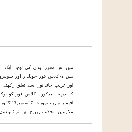
میں اس معزز ایوان کی توجہ ایک ا
میں 72کلاس فور جوبلدار اور سو
کے ذریعے مذکورہ کلاس فور کو نوک
ملازمین محکمے پربوج تھے تونئےبندوں 