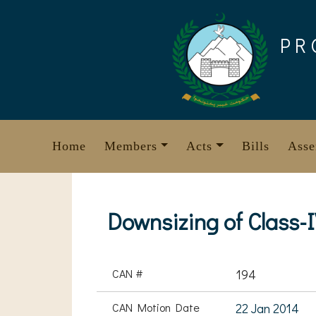
Skip
to
PR
content
Home
Members
Acts
Bills
Asse
Downsizing of Class-
CAN #
194
CAN Motion Date
22 Jan 2014