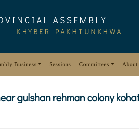
OVINCIAL ASSEMBLY
KHYBER PAKHTUNKHWA
mbly Business
Sessions
Committees
About
near gulshan rehman colony koha