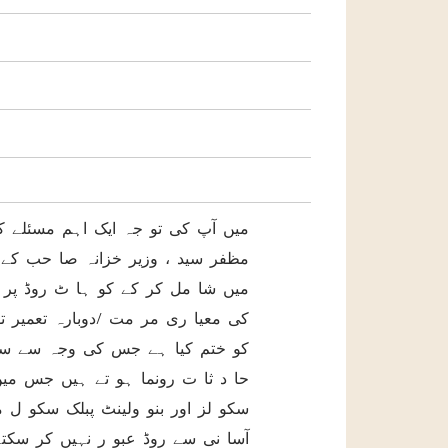
میں آپ کی تو جہ ایک اہم مسئلے ک
مظفر سید ، وزیر خزانہ صا حب کے 
میں شا مل کر کے کو ہا ٹ روڈ پر 
کی معیا ری مر مت /دوبارہ تعمیر ت
حا د ثا ت رونما ہو تے ہیں جس میں ز
سکو لز اور بنو ولینٹ پبلک سکو ل م
آسا نی سے روڈ عبو ر نہیں کر سکت