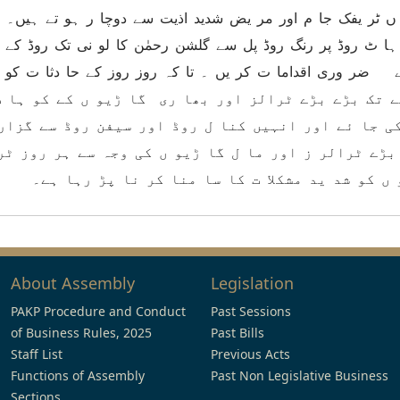
 ں ٹر یفک جا م اور مر یض شدید اذیت سے دوچا ر ہو تے ہیں۔ ل
وڈ پر رنگ روڈ پل سے گلشن رحمٰن کا لو نی تک روڈ کے درمیا ن partition
ے ضر وری اقداما ت کر یں ۔ تا کہ روز روز کے حا دثا ت کو ر
 نیز صبح 6بجے سے رات 10بجے تک بڑے بڑے ٹرالز اور بھا ری گا ڑیو ں کے کو ہ
ی جا ئے اور انہیں کنا ل روڈ اور سیفن روڈ سے گزار
ڑے ٹرالر ز اور ما ل گا ڑیو ں کی وجہ سے ہر روز ٹر
 ں کو شد ید مشکلا ت کا سا منا کر نا پڑ رہا ہے۔
About Assembly
Legislation
PAKP Procedure and Conduct
Past Sessions
of Business Rules, 2025
Past Bills
Staff List
Previous Acts
Functions of Assembly
Past Non Legislative Business
Sections