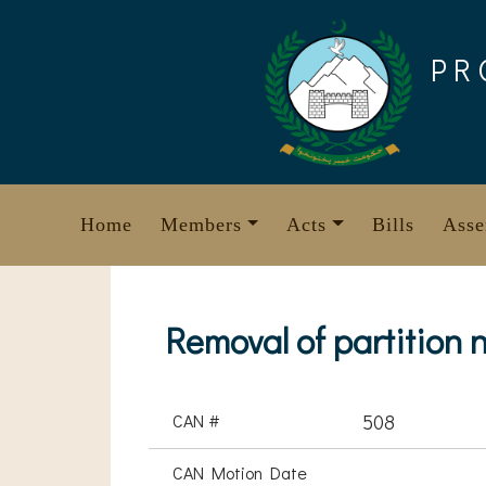
Skip
to
PR
content
Home
Members
Acts
Bills
Asse
Removal of partition 
CAN #
508
CAN Motion Date