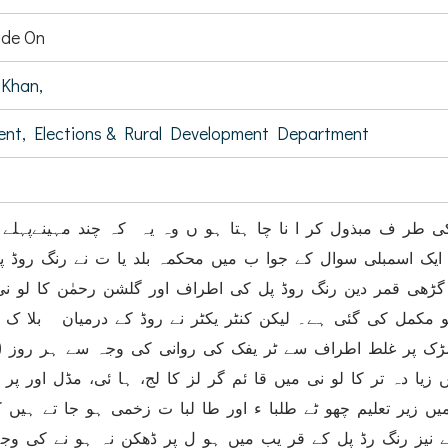
de On
Khan,
ent, Elections & Rural Development Department
ی طر ف مبذول کر ا نا چا ہتا ہو ں وہ یہ کہ چند مہینےپہلے 
ایک اسمبلی سوال کے جوا ب میں محکمہ بلد یا ت نے رنگ روڈ پ
گڑھی قمر دین رنگ روڈ پل کی اطراف اور گلشن رحمٰن کا لو نی
و مکمل کی گئی ہے۔ لیکن کنٹر یکٹر نے روڈ کے درمیان بلا ک 
(partition) 
یا دہ تر کا لو نی میں قا ئم گر لز کا لج، ہا ئی، مڈل اور پر 
یں زیر تعلیم چھو ٹے طلبا ء اور طا لبا ت زخمی ہو جا تے ہیں ک
ے نیز رنگ رڈ پل کے قر یب میں ہو ل پر ڈھکن نہ ہو نے کی و