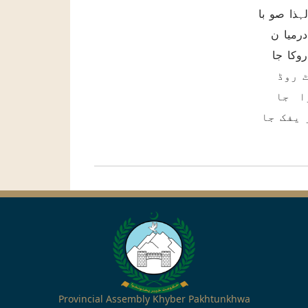
ہذا صو با
 اور مین
وکا جا
ا ٹ روڈ
ا جا
 یفک جا
Provincial Assembly Khyber Pakhtunkhwa