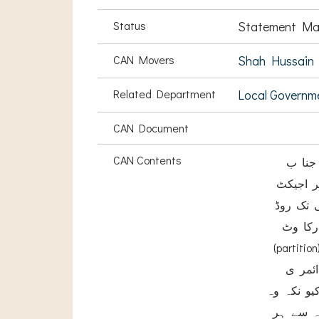
Status
Statement Ma
CAN Movers
Shah Hussain 
Related Department
Local Governm
CAN Document
CAN Contents
جنا ب
ر اجیکٹ
 تک روڈ
رکا وٹ
کو ختم کیا ہے جس کی وجہ سے سڑک پر غلط اطراف سے ٹر یفک کی روانی کی وجہ سے ہر روز
ائمر ی
یو نکہ وہ
جہ سے ہر