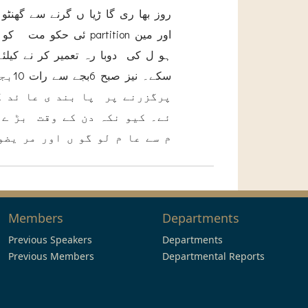
روز بھا ری گا ڑیا ں گرنے سے گھنٹو
ئی حکو مت کو ہا ٹ ر
ہو ل کی دوبا رہ تعمیر کر نے کیلئ
سکے۔
پرگزرنے پر پا بند ی عا ئد ک
ئے۔ کیو نکہ دن کے وقت بڑ ے ب
م سے عا م لو گو ں اور مر یضو
Members
Departments
Previous Speakers
Departments
Previous Members
Departmental Reports