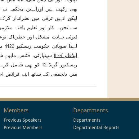
لیکن انہیں ترقی میں نظرانداز کرک
سے تجربہ کار اور تعلیم یافتہ ملاز
ڈیوٹی نہایت مشکل اور خطرناک نوع
)لیڈفائر
LFR
(
سینیارٹی، فٹنس مابین شفٹ انچارج گریڈ12 اور کمپیوٹر ٹیلفون اینڈ وائرلیس آپریٹر گریڈ 12 کے ساتھ
ریسکیور گریڈ 12
کو بھی شامل کرے 
میں دلجمعی کے ساتھ اپنے فرائض ا
Members
Departments
Previous Speakers
Departments
Previous Members
Departmental Reports