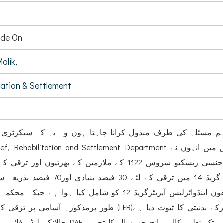
de On
alik,
tation & Settlement
ہم مسئلہ کی طرف مبذول کرانا چاہتا ہوں وہ یہ کہ سیکرٹری
خیبر پختونخواہ ایمر جنسی ریسکیو سروس 1122 کے ملازمین کے بھرتیوں اور ترقی کے شی
درج سٹیشن کوارڈنیٹر گریڈ 14 میں ترقی کے لئے 30 فیصد بنیادی اور70 فیص
شفٹ انچارج گریڈ 12 اور کمپیوٹر ٹیلفون اینڈوائرلیس آپریٹرگریڈ 12 کو شامل کیا ہوا ہ
طور پرمذکورہ آسامی پر ترقی کے لئے (LFR)لیڈ فائر ریسکیورگریڈ 12 نظر انداز کرکے بدنیتی ک