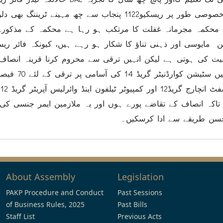
بھی رکھتے ہیں اورانہیں محکمہ نے خصوصی طور پر ریسکیو1122 پنجاب سے چھ مہینے ٹرین
ے محکمہ مجرمانہ غفلت کا مرتکب ہو رہا ہے محکمہ کے مذکورہ 
مین مایوسی اور ذہنی تناؤ کا شکار ہو رہے ہیں، کیونکہ فائر ری
یت کی ہوتی ہے لیکن انہیں ترقی سے محروم کرنا قرینہ انصاف
لہٰذا صوبائی حکومت ریسکیو 1122 میں سٹی
تاکہ انصاف کے تقاضے پورے ہوں اور یہ ملازمین ایمر جنسی ک
حسن طریقے سے ادا کرسکیں۔
About Assembly
Legislation
PAKP Procedure and Conduct
Past Sessions
of Business Rules, 2025
Past Bills
Staff List
Previous Acts