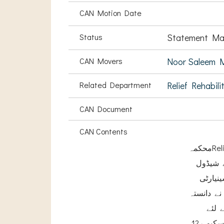
CAN Motion Date
Status
Statement Ma
CAN Movers
Noor Saleem M
Related Department
Relief Rehabili
CAN Document
CAN Contents
محکمہRelief, Rehabilitation and Settlement Department نے ایک نوٹیفیکیشن جاری کیا ہے جس میں انہوں نے
ڈول IIسریل 23 میں
د بذریعہ سینیارٹی، فٹنس مابین
ے جبکہ محکمہ نے دانستہ
ا ثبوت دیا ہے
حالانکہ لیڈر فائر ریسکیو ر12 DAE ڈپلومہ اور بی ایس سی، ایم ایس سی تک تعلیم کااور پانچ چھ سال کا تجربہ