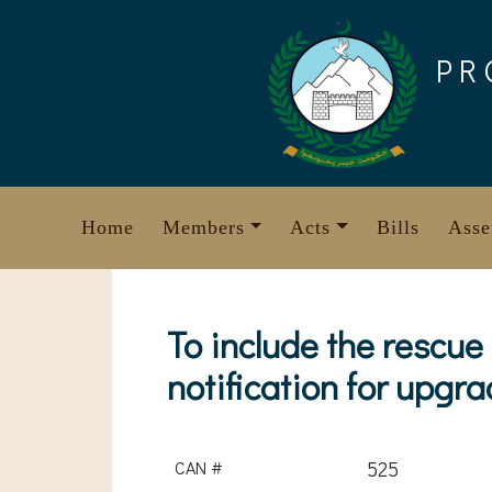
Skip
to
PR
content
Home
Members
Acts
Bills
Asse
To include the rescue
notification for upgr
CAN #
525