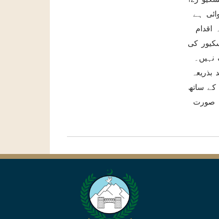
نگ بھی دلوائی ہے
اقدام
سکیور کی
 نہیں۔
شن کوارڈنیٹر گریڈ 14 کی آسامی پر ترقی کے لئے 70 فیصد بذریعہ
ی صورت