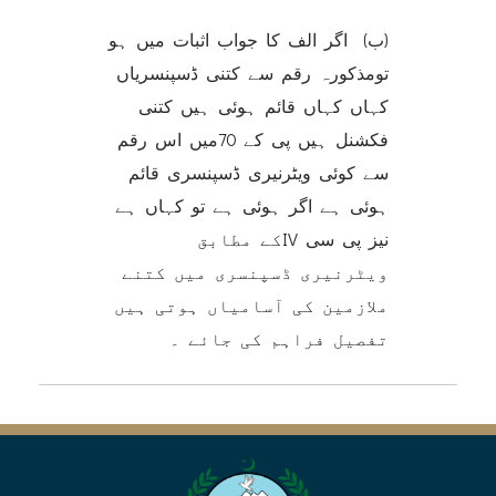
(ب) اگر الف کا جواب اثبات میں ہو
تومذکورہ رقم سے کتنی ڈسپنسریاں
کہاں کہاں قائم ہوئی ہیں کتنی
فکشنل ہیں پی کے 70میں اس رقم
سے کوئی ویٹرنیری ڈسپنسری قائم
ہوئی ہے اگر ہوئی ہے تو کہاں ہے
نیز پی سی IVکے مطابق
ویٹرنیری ڈسپنسری میں کتنے
ملازمین کی آسامیاں ہوتی ہیں
تفصیل فراہم کی جائے ۔