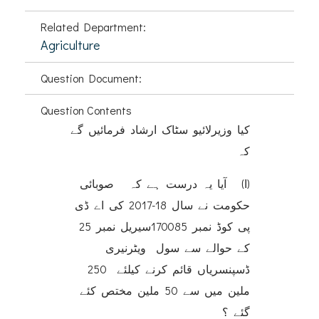
Related Department:
Agriculture
Question Document:
Question Contents
کیا وزیرلائیو سٹاک ارشاد فرمائیں گے
کہ
(ا) آیا یہ درست ہے کہ صوبائی
حکومت نے سال 18-2017 کی اے ڈی
پی کوڈ نمبر 170085سیریل نمبر 25
کے حوالے سے سول ویٹرنیری
ڈسپنسریاں قائم کرنے کیلئے 250
ملین میں سے 50 ملین مختص کئے
گئے ؟