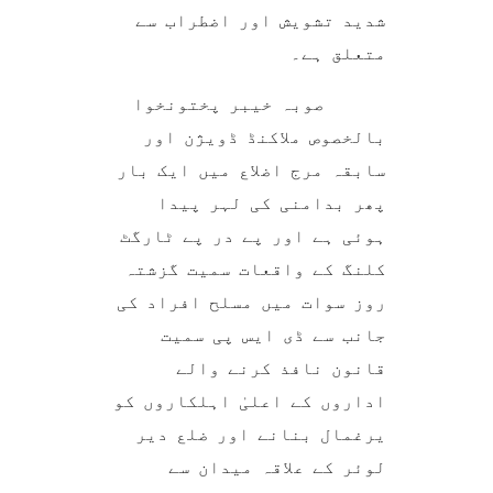
شدید تشویش اور اضطراب سے
متعلق ہے۔
صوبہ خیبر پختونخوا
بالخصوص ملاکنڈ ڈویژن اور
سابقہ مرج اضلاع میں ایک بار
پھر بدامنی کی لہر پیدا
ہوئی ہے اور پے در پے ٹارگٹ
کلنگ کے واقعات سمیت گزشتہ
روز سوات میں مسلح افراد کی
جانب سے ڈی ایس پی سمیت
قانون نافذ کرنے والے
اداروں کے اعلیٰ اہلکاروں کو
یرغمال بنانے اور ضلع دیر
لوئر کے علاقہ میدان سے