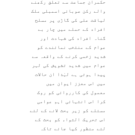
حکمران جماعت سے تعلق رکھنے
والے رکن صوبائی اسمبلی ملک
لیاقت علی کی گاڑی پر مسلح
افراد کے حملے میں چار بے
گناہ افراد کی شہادت اور
عوام کے منتخب نمائندے کو
شدید زخمی کرنے کے واقعہ سے
عوام میں شدید تشویش کی لہر
پیدا ہوتی ہے لہٰذا ان حالات
میں اس معزز ایوان میں
معمول کی کارروائی کو روک
کرا اس انتہائی اہم عوامی
مسئلے کو زیر بحث لانے کے لئے
اس تحریک التواء کو بحث کے
لئے منظور کیا جائے تاکہ