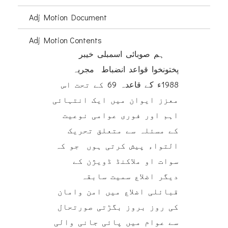
Adj Motion Document
Adj Motion Contents
ہم صوبائی اسمبلی خیبر
پختونخوا قواعد انضباط مجریہ
1988ء کے قاعدہ 69 کے تحت اس
معزز ایوان میں ایک انتہائی
اہم اور فوری عوامی نوعیت
کے مسئلہ سے متعلق تحریک
التواء پیش کرتی ہوں جو کہ
سوات او ملاکنڈ ڈویژن کے
دیگر اضلاع سمیت سابقہ
قبائلی اضلاع میں امن وامان
کی روز بروز بگڑتی صورتحال
سے عوام میں پائی جانی والی