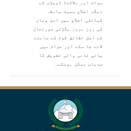
سوات اور ملاکنڈ ڈویژن کے
دیگر اضلاع سمیت سابقہ
قبائلی اضلاع میں امن ومان
کی روز بروز بگڑتی صورتحال
کے اصل حقائق قوم کے سامنے
لائے جا سکے اور عوام میں
پائی جانی والی تشویش کا
سدباب ممکن ہوسکے۔