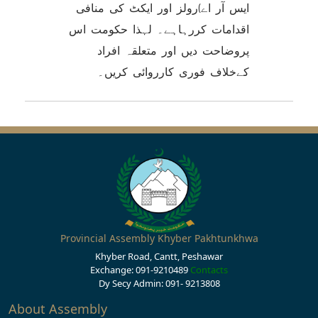
ایس آر اے)رولز اور ایکٹ کی منافی
اقدامات کررہاہے۔ لہذا حکومت اس
پروضاحت دیں اور متعلقہ افراد
کےخلاف فوری کارروائی کریں۔
Provincial Assembly Khyber Pakhtunkhwa
Khyber Road, Cantt, Peshawar
Exchange: 091-9210489
Contacts
Dy Secy Admin: 091- 9213808
About Assembly