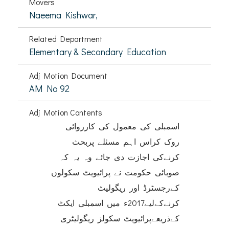
Movers
Naeema Kishwar,
Related Department
Elementary & Secondary Education
Adj Motion Document
AM No 92
Adj Motion Contents
اسمبلی کی معمول کی کارروائی
روک کراس اہم مسئلے پربحث
کرنےکی اجازت دی جائے وہ یہ کہ
صوبائی حکومت نے پرائیویٹ سکولوں
کےرجسٹرڈ اور ریگولیٹ
کرنےکےلیے2017ء میں اسمبلی ایکٹ
کےذریعےپرائیویٹ سکولز ریگولیٹری