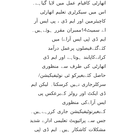
اتھارٹی کاقیام عمل میں لایا گیاہے۔
اس میں سیکرٹری تعلیم اتھارٹی
کاچیئرمین اور ایم ڈی ، پی ایس آر
اے سمیٹ14ممبران مقرر ہوئےہیں۔
ایم ڈی (پی ایس آراے) میں
کئےگئےفیصلوں پرعمل درآمد
کرانےکاپابند ہوتاہے اور ایم ڈی
اتھارٹی کی طرف سے منظوری
حاصل کئےبغیرکو ئی نوٹیفیکیشن/
سرکلرجاری نہیں کرسکتا۔ لیکن ایم
ڈی ایکٹ اور رولز کےبرعکس پی
ایس آراےکی منظوری
کےبغیرنوٹیفیکیشن جاری کررہےہیں۔
جس سے پرائیویٹ تعلیمی ادارے شدید
مشکلات کاشکار ہیں۔ ایم ڈی (پی