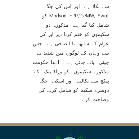
سے نکلا ہے اور اس کی جگہ
Madyan HPP(157MW) Swat کو
شامل کیا گیا ہے مذکورہ دو
سکیموں کو ختم کرنا دیر اپر کی
عوام کے ساتھ نا انصافی ہے جس
سے وہاں کے لوگوں میں شدید بے
چینی پائے جاتی ہے ۔ لہذا حکومت
مذکورہ سکیموں کو ورلڈ بنک کے
پیکچ سے نکالنے اور اسکی جگہ
دوسرے سکیم کو شامل کرنے کی
وضاحت کرے۔