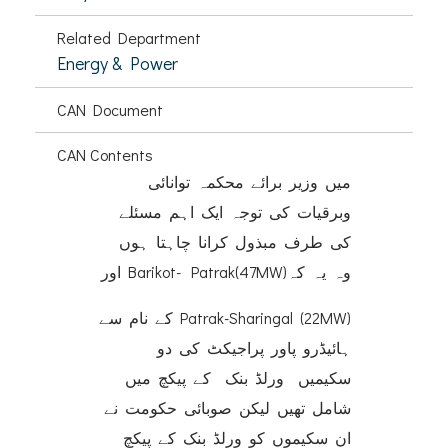
Related Department
Energy & Power
CAN Document
CAN Contents
میں وزیر برائے محکمہ توانائی
وبرقیات کی توجہ ایک اہم مسئلے
کی طرف مبذول کرانا چاہتا ہوں
وہ یہ کہBarikot- Patrak(47MW) اور
Patrak-Sharingal (22MW) کے نام سے
ہائیڈرو پاور پراجیکٹ کی دو
سکیمیں ورلڈ بنک کے پیکچ میں
شامل تھیں لیکن صوبائی حکومت نے
ان سکیموں کو ورلڈ بنک کے پیکچ