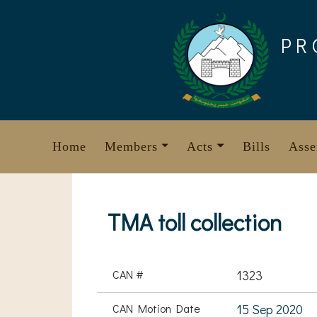
Skip
to
PR
content
Home
Members
Acts
Bills
Asse
TMA toll collection
CAN #
1323
CAN Motion Date
15 Sep 2020