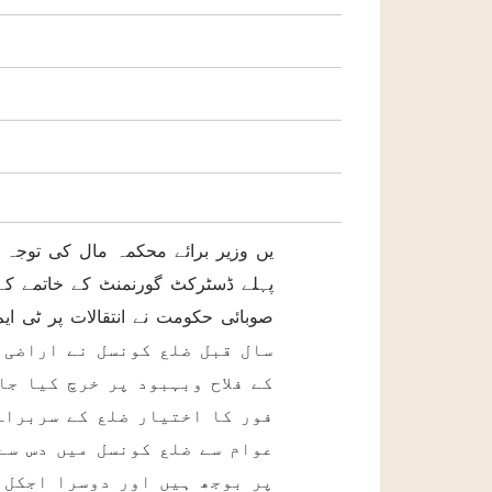
یں وزیر برائے محکمہ مال کی توجہ
پہلے ڈسٹرکٹ گورنمنٹ کے خاتمے کے ب
سال قبل ضلع کونسل نے اراضی ک
کے فلاح وبہبود پر خرچ کیا ج
فور کا اختیار ضلع کے سربراہ
عوام سے ضلع کونسل میں دس سے 
پر بوجھ ہیں اور دوسرا اجکل 