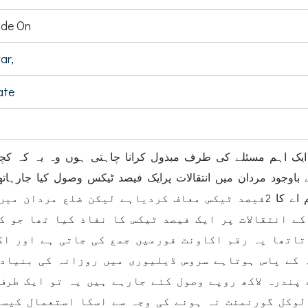
de On
ar,
ate
 ایک اہم مسئلے کی طرف مبذول کرانا چاہتی ہوں وہ یہ کہ کچ
اوجود مردان میں انتقالات پرایک فیصد ٹیکس وصول کیا جارہاتھ
صوبائی حکومت نے انتقالات پر ٹی ایم اے کا 2فیصد ٹیکس معاف کردیاہے لیکن ضلع مردا
ے انتقالات پر ایک فیصد ٹیکس کا نفاذ کیا تھا جو ک
اتاتھا یہ رقم اکاونٹ فورمیں جمع کی جاتی ہے اور اک
 کے پاس ہوتاہے سروس ڈیلیوری میں روزانہ کی بنیاد 
پندرہ لاکھ روپے وصول کئے جارہے ہیں یہ تو ایک طرف
لوکل گورنمنٹ نہ ہونے کی وجہ سے اسکا استعمال کیس