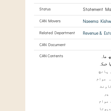
Status
Statement Ma
CAN Movers
Naeema Kishw
Related Department
Revenue & Est
CAN Document
CAN Contents
ھ ماہ
ا جبکہ
ن میں پانچ
ہ عوام
اونٹ
پر
 عوام
ےہوتا