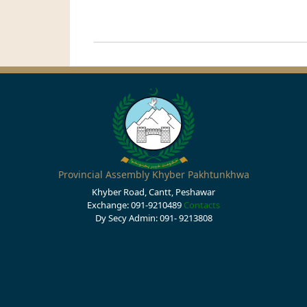
Provincial Assembly Khyber Pakhtunkhwa
Khyber Road, Cantt, Peshawar
Exchange: 091-9210489
Contacts
Dy Secy Admin: 091- 9213808