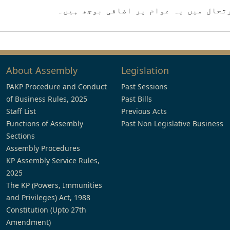
تحال میں یہ عوام پر اضافی بوجھ ہیں۔
About Assembly
Legislation
PAKP Procedure and Conduct
Past Sessions
of Business Rules, 2025
Past Bills
Staff List
Previous Acts
Functions of Assembly
Past Non Legislative Business
Sections
Assembly Procedures
KP Assembly Service Rules,
2025
The KP (Powers, Immunities
and Privileges) Act, 1988
Constitution (Upto 27th
Amendment)