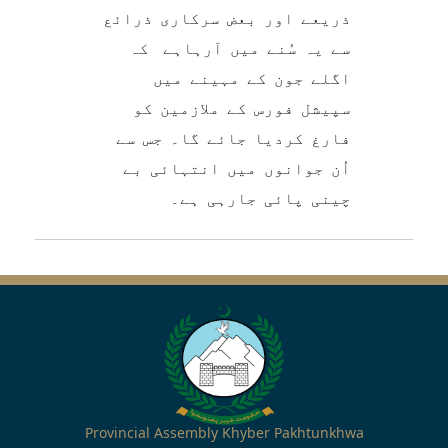
ذریعے اور بعض سرکاری ذرائع
سے یہ سُنے میں آرہاہے کہ
اگلے جون کے مہینے میں
سپیشل فورس کے ملازمین کو
فارغ کردیا جائے گا۔ جس سے
اُن جوانوں میں انتہائی بے
چینی پائی جارہی ہے۔
Provincial Assembly Khyber Pakhtunkhwa