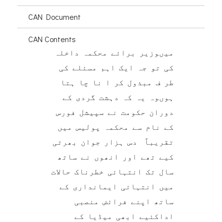
CAN Document
CAN Contents
میںوزیر برائے محکمہ داخلہ
کی تو جہ ایک اہم مسئلے کی
طر ف مبذول کر ا نا چا ہتا
ہوںوہ یہ کہ دہشت گردی کے
دوران حکومت نے سپیشل فورس
کے نام سے محکمہ پولیس میں
تقریباً دس ہزار جوان بھرتی
کیے تھے اور انھوں نے ساتھ
سال تک انتہائی خطرناک حالات
میں انتہائی ایمانداری کے
ساتھ اپنے فرائض منصبی
اداکئیے ابھی میڈیا کے