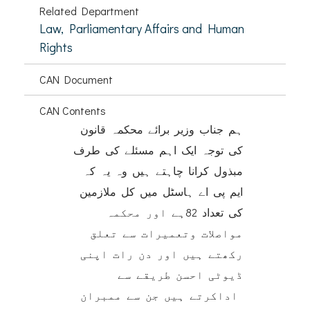
Related Department
Law, Parliamentary Affairs and Human
Rights
CAN Document
CAN Contents
ہم جناب وزیر برائے محکمہ قانون
کی توجہ ایک اہم مسئلے کی طرف
مبذول کرانا چاہتے ہیں وہ یہ کہ
ایم پی اے ہاسٹل میں کل ملازمین
کی تعداد 82ہے اور محکمہ
مواصلات وتعمیرات سے تعلق
رکھتے ہیں اور دن رات اپنی
ڈیوٹی احسن طریقے سے
اداکرتے ہیں جن سے ممبران