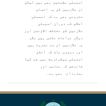
اسمبلی مطمئین بھی ہیں لیکن
ان ملازمین کو یہ احساس
محرومی بھی ہے کہ اسمبلی
اجلاس کے دوران اسمبلی
ملازمین کو مختلف الاؤنسز اور
دیگر مراعات ملتی ہیں مگر
یہ ملازمین ان سے محروم ہیں
اور دوسری بات کہ انکو
اسمبلی سیکرٹریٹ میں ضم کیا
جائےجو کہ مناسب اور
ہمدردانہ بھی ہے۔