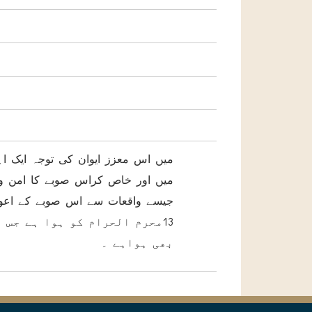
میں اس معزز ایوان کی توجہ ایک 
میں اور خاص کراس صوبے کا امن وآما
جیسے واقعات سے اس صوبے کے اعوام
محرم الحرام کو ہوا ہے جس م
بھی ہواہے ۔