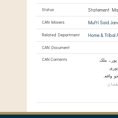
Status
Statement Ma
CAN Movers
Mufti Said Jan
Related Department
Home & Tribal A
CAN Document
CAN Contents
پورے ملک
خوری
و واقعہ
13ان