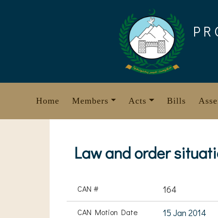
Skip
to
PR
content
Home
Members
Acts
Bills
Asse
Law and order situati
CAN #
164
CAN Motion Date
15 Jan 2014