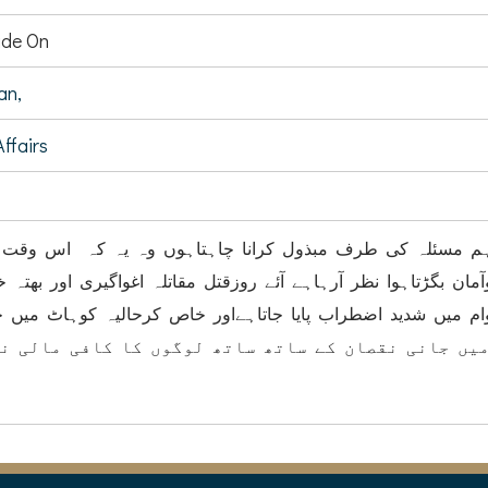
de On
an,
ffairs
اہم مسئلہ کی طرف مبذول کرانا چاہتاہوں وہ یہ کہ اس وقت 
ن بگڑتاہوا نظر آرہاہے آئے روزقتل مقاتلہ اغواگیری اور بھتہ 
 میں شدید اضطراب پایا جاتاہےاور خاص کرحالیہ کوہاٹ میں ج
یں جانی نقصان کے ساتھ ساتھ لوگوں کا کافی مالی نقص