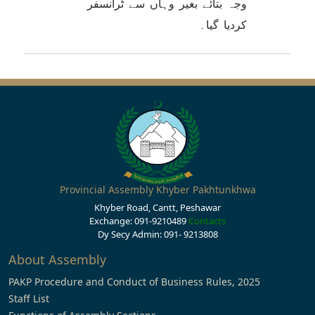
وجہ بتائے بغیر وہاں سے ٹرانسفر
کردیا گیا۔
Provincial Assembly Khyber Pakhtunkhwa
Khyber Road, Cantt, Peshawar
Exchange: 091-9210489
Contacts
Dy Secy Admin: 091- 9213808
About Assembly
PAKP Procedure and Conduct of Business Rules, 2025
Staff List