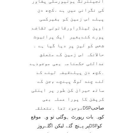
انجیئنرنگ یونیورسٹی پشاور
کی نگرانی میں ہے ۔کچھ دن
پہلے اس زمین کو بغیرکسی
اوپن ٹینڈراورقانونی تقاضے
پورے کئےبغیر ‏ ایک پرائیوٹ
شخص ‏کو لیز پر دیا گیا ہے ۔
حالانکہ اس زمین کے متعلق
عدالتی حکمنامہ بھی موجودہے
۔کچھ دن پہلےقبضہ لینے کے
لئے چند لوگ پہنچے ،جن کے
‏ساتھ حیران کن طور پر اینٹی
کرپشن کا پورا عملہ بھی
موجود تھا ۔متعلقہ ‏DSPصاحب
کویہ بات رپورٹ ہوگئی تو وہ موقع
پر پہنچ گئے ‏لیکن اگلےروزDSP‏ کو