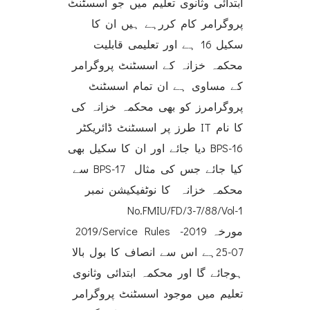
ابتدائی وثانوی تعلیم میں جو اسسٹنٹ
پروگرامر کام کررہے ہیں ان کا
سکیل 16 ہے اور تعلیمی قابلیت
محکمہ خزانہ کے اسسٹنٹ پروگرامر
کے مساوی ہے ان تمام اسسٹنٹ
پروگرامرز کو بھی محکمہ خزانہ کی
طرز پر اسسٹنٹ ڈائریکٹر IT کا نام
دیا جائے اور ان کا سکیل بھی BPS-16
سے BPS-17 کیا جائے جس کی مثال
محکمہ خزانہ کا نوٹفیکیشن نمبر
No.FMIU/FD/3-7/88/Vol-1
2019/Service Rules مورخہ 2019-
07-25ہے اس سے انصاف کا بول بالا
ہوجائے گا اور محکمہ ابتدائی وثانوی
تعلیم میں موجود اسسٹنٹ پروگرامر