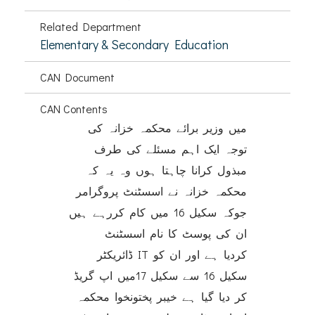
Related Department
Elementary & Secondary Education
CAN Document
CAN Contents
میں وزیر برائے محکمہ خزانہ کی
توجہ ایک اہم مسئلے کی طرف
مبذول کرانا چاہتا ہوں وہ یہ کہ
محکمہ خزانہ نے اسسٹنٹ پروگرامر
جوکہ سکیل 16 میں کام کررہے ہیں
ان کی پوسٹ کا نام اسسٹنٹ
ڈائریکٹر IT کردیا ہے اور ان کو
سکیل 16 سے سکیل 17میں اپ گریڈ
کر دیا گیا ہے خیبر پختونخوا محکمہ