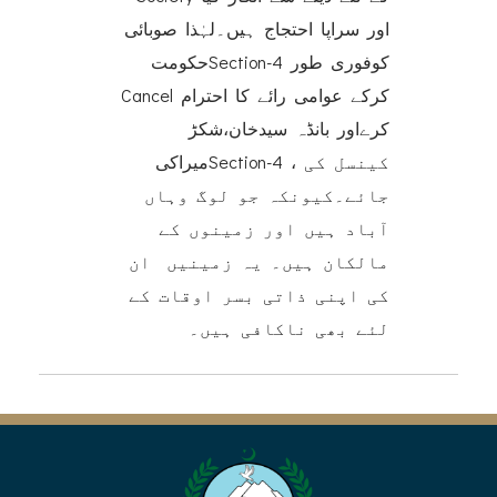
اور سراپا احتجاج ہیں۔لہٰذا صوبائی
حکومتSection-4 کوفوری طور
Cancel کرکے عوامی رائے کا احترام
کرےاور بانڈہ سیدخان،شکڑ
میراکیSection-4 ، کینسل کی
جائے۔کیونکہ جو لوگ وہاں
آباد ہیں اور زمینوں کے
مالکان ہیں۔ یہ زمینیں ان
کی اپنی ذاتی بسر اوقات کے
لئے بھی ناکافی ہیں۔