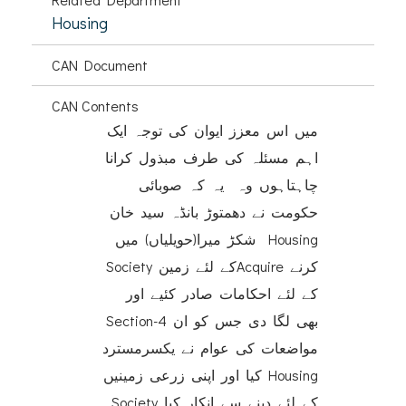
Housing
CAN Document
CAN Contents
میں اس معزز ایوان کی توجہ ایک
اہم مسئلہ کی طرف مبذول کرانا
چاہتاہوں وہ یہ کہ صوبائی
حکومت نے دھمتوڑ بانڈہ سید خان
شکڑ میرا(حویلیاں) میں Housing
Society کے لئے زمینAcquire کرنے
کے لئے احکامات صادر کئیے اور
Section-4 بھی لگا دی جس کو ان
مواضعات کی عوام نے یکسرمسترد
کیا اور اپنی زرعی زمینیں Housing
Society کے لئے دینے سے انکار کیا