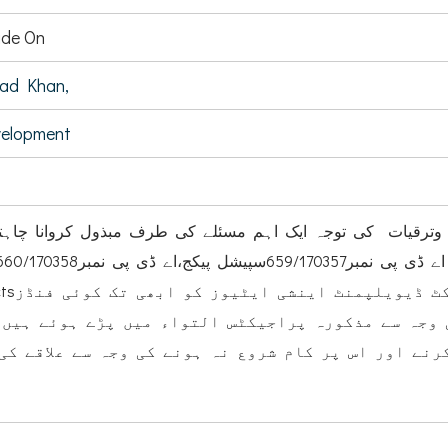
de On
ad Khan,
velopment
ی وترقیات کی توجہ ایک اہم مسئلے کی طرف مبذول کروانا چاہت
یہ کہ اے ڈی پی 19-2018 کے اے ڈی پی نمبر659/170357سپیشل پیکج،اے ڈی پی نمبر70358Priority
اور اے ڈی پی نمبر170359
 وجہ سے مذکورہ پراجیکٹس التواء میں پڑے ہوئے ہیں۔
نے اور اس پر کام شروع نہ ہونے کی وجہ سے علاقے کی