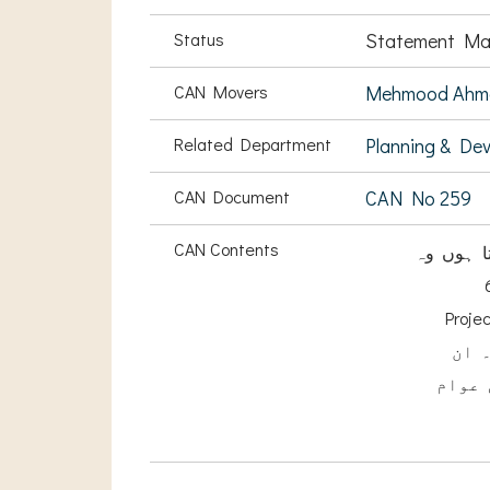
Status
Statement Ma
CAN Movers
Mehmood Ahm
Related Department
Planning & De
CAN Document
CAN No 259
CAN Contents
ا ہوں وہ
660/1
Projects661/ڈسٹرکٹ ڈیویلپمنٹ اینشی ایٹیوز کو ابھی تک کوئی فنڈز
 ان
 عوام