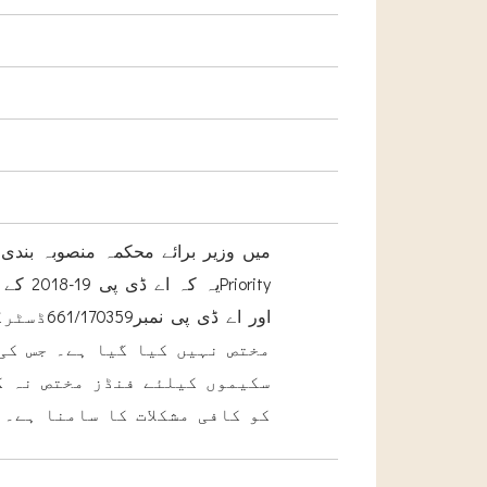
میں وزیر برائے محکمہ منصوبہ بند
مختص نہیں کیا گیا ہے۔ جس کی
سکیموں کیلئے فنڈز مختص نہ کر
کو کافی مشکلات کا سامنا ہے۔