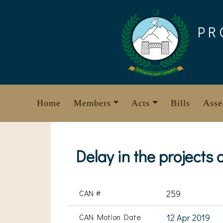
Skip
to
PR
content
Home
Members
Acts
Bills
Asse
Delay in the projects
CAN #
259
CAN Motion Date
12 Apr 2019