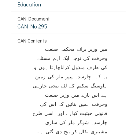
Education
CAN Document
CAN No 295
CAN Contents
میں وزیر برائے محکمہ صنعت
وحرفت کی توجہ ایک اہم مسئلے
کی طرف مبذول کراناچاہتا ہوں وہ
یہ کہ چارسدہ پیپر ملز کی زمین
ہاوسنگ سکیم کے لئے بیجی جارہی
ہے اس بارے میں وزیر صنعت
وحرفت ہمیں بتائیں کہ اس کی
قانونی حیثیت کیاہے اور اسی طرح
چارسدہ شوگر ملز کی ساری
مشینری نکال کر بیج دی گئی ہے