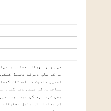
میں وزیر برائے محکمہ بلدیات
یہ کہ ضلع دیرکے تحصیل کلکوٹ 
تحصیل کلکوٹ کے اسسٹنٹ کمشنر
متاثرین کو نہیں دیا گیا۔ مز
بھی خرد برد کی جبکہ بعد میں
اس معاملے کی مکمل تحقیقات ک