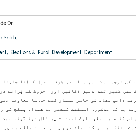
de On
 Saleh,
ent, Elections & Rural Development Department
 کی توجہ ایک اہم مسلے کی طرف مبذول کرانا چاہتا ہ
میں کثیر تعدادمیں دُکانیں اور اخروٹ کے پُرانے در
نے ذاتی مفاد کی خاطر مسمار کئے جس کا معاوضہ بھی
ید یہ کہ مذکورہ اسسٹنٹ کمشنر نے شہداء پیکج کی رق
 اس کا سارا ملبہ ایک اسسٹنٹ پر ڈال دیا گیا۔ لٰہذا
رے ۔تاکہ وہاں کے عوام میں پائی جانے والے بے چینی