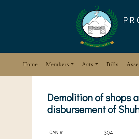
Skip
to
PR
content
Home
Members
Acts
Bills
Asse
Demolition of shops a
disbursement of Sh
CAN #
304