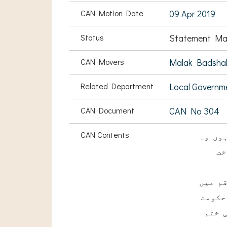
CAN Motion Date
09 Apr 2019
Status
Statement Ma
CAN Movers
Malak Badshah
Related Department
Local Governm
CAN Document
CAN No 304
CAN Contents
وں وہ
خت
م میں
حکومت
 ختم