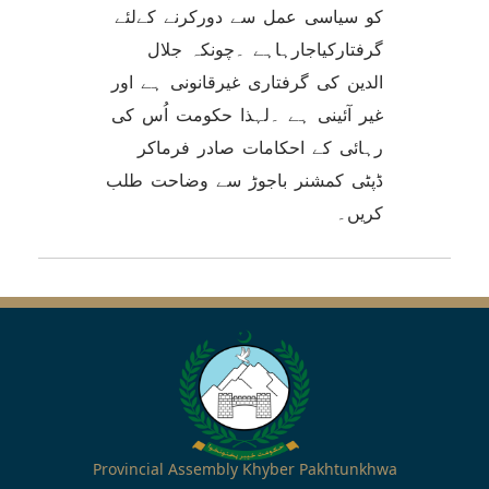
کو سیاسی عمل سے دورکرنے کےلئے
گرفتارکیاجارہاہے ۔چونکہ جلال
الدین کی گرفتاری غیرقانونی ہے اور
غیر آئینی ہے ۔لہذا حکومت اُس کی
رہائی کے احکامات صادر فرماکر
ڈپٹی کمشنر باجوڑ سے وضاحت طلب
کریں۔
Provincial Assembly Khyber Pakhtunkhwa