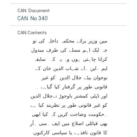
CAN Document
CAN No 340
CAN Contents
میں وزیر برائے محکمہ داخلہ کی تو
جہ ایک اہم مسلے کی طرف مبذول
کرانا چاہتی ہوں وہ یہ کہ سابقہ
ایم ۔این ۔اے شہاب الدین خان کے
نوجوان بیٹے جلال الدین کو غیر
قانونی طور پر گرفتار کیا گیاہے ۔
اور ڈپٹی کمشنر باوجوڑ نےجلال الدین
کو غیر قانونی طور پر نظربند کیا ہے
۔حکومت وضاحت کریں کہ کیا ابھی
بھی قبائلی اضلاع میں ایف ۔سی ۔آر
کا قانون نافذہے یا سیاسی کارکنوں