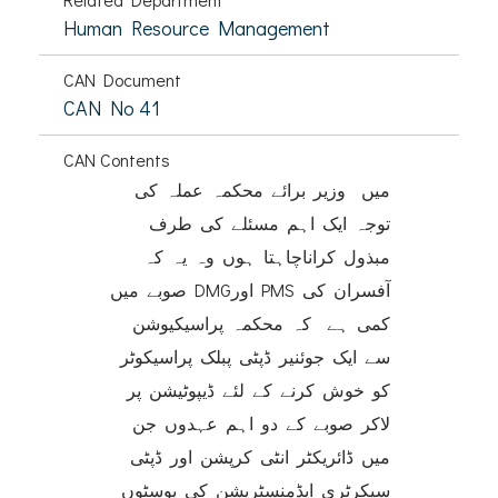
Human Resource Management
CAN Document
CAN No 41
CAN Contents
میں وزیر برائے محکمہ عملہ کی
توجہ ایک اہم مسئلے کی طرف
مبذول کراناچاہتا ہوں وہ یہ کہ
صوبے میں DMGاور PMS آفسران کی
کمی ہے کہ محکمہ پراسیکیوشن
سے ایک جوئنیر ڈپٹی پبلک پراسیکوٹر
کو خوش کرنے کے لئے ڈیپوٹیشن پر
لاکر صوبے کے دو اہم عہدوں جن
میں ڈائریکٹر انٹی کرپشن اور ڈپٹی
سیکرٹری ایڈمنسٹریشن کی پوسٹوں