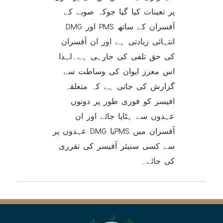
پر تعینات کیا گیا جوکہ صوبے کے
DMG اور PMS آفسران کے ساتھ
انتہائی زیادتی ہے اور ان آفسران
کی حق تلفی کی جارہی ہے۔لہذا
اس معزز ایوان کی وساطت سے
گزارش کی جاتی ہے کہ متعلقہ
افیسر کو فوری طور پر دونوں
عہدوں سے ہٹایا جائے اور ان
عہدوں پر DMG یاPMS آفسران میں
سے کسی سنیئر آفیسر کی تقرری
کی جائے۔