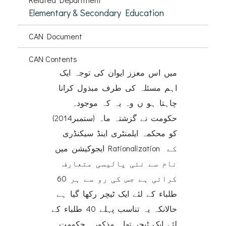
Elementary & Secondary Education
CAN Document
CAN Contents
میں اس معزز ایوان کی توجہ ایک
اہم مسئلہ کی طرف مبذول کرانا
چاہتا ہو ں وہ یہ کہ موجودہ
حکومت نے گزشتہ ماہ (ستمبر2014)
کو محکمہ ایلمنٹری اینڈ سیکنڈری
ایجوکیشن میں Rationalization کے
نام سے نئی پالیسی متعارف
کرائی ہے جس کی رو سے ہر 60
طلباء کے لئے ایک ٹیچر رکھا گیا ہے
حالانکہ یہ تناسب پہلے 40 طلباء کے
لئے ایک ٹیچر تھا۔ مذکورہ حکومت