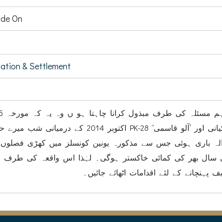
de On
,
tation & Settlement
اکتوبر 2014 کے PK-28 کے یونین کونسلز ’شموزئی‘ ڈھیری لکیانی اور ’آلو قاسمی‘
لہ باری ہوئی جس سے مذکورہ یونین کونسلز میں کھڑی فصلوں 
 سال بھر کی کمائی خاکستر ہوگی۔ لہٰذا اس واقعہ کی طرف 
ف پہنچانے کے لئے اقدامات اٹھائے جائیں۔