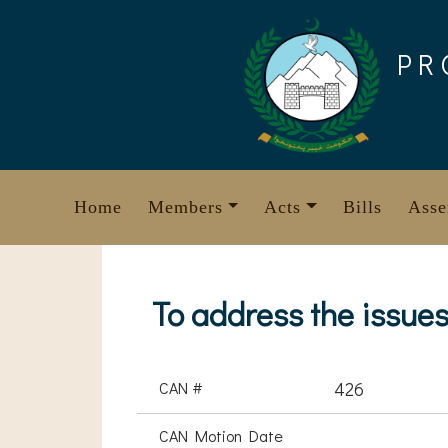
Skip
to
PR
content
Home
Members
Acts
Bills
Asse
To address the issues
CAN #
426
CAN Motion Date