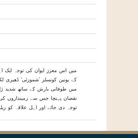
میں طوفانی بارش کے ساتھ شدید ژا
نقصان پہنچا جس سے زمینداروں کی
توجہ دی جائے اور اہل علاقہ کو ریلی