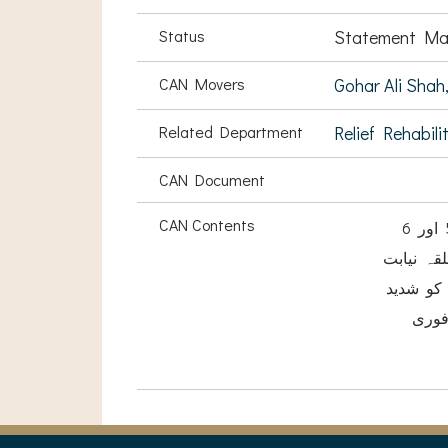
Status
Statement Ma
CAN Movers
Gohar Ali Shah
Related Department
Relief Rehabili
CAN Document
CAN Contents
میں اس معزز ایوان کی توجہ ایک اہم مسئلہ کی طرف مبذول کرانا چاہتا ہو ں وہ یہ کہ مورخہ 5 اور 6
 درمیانی شب میرے حلقہ نیابت
کو شدید
فوری