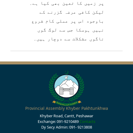
پر زمیں کا تعین بھی کیا ہے۔
لیکن کافی عرضہ گزرنے کے
باوجود اس پر عملی کام شروع
نہیں ہوسکا جس سے لوگ گوں
ناگوں مشکلات سے دوچار ہیں۔
Provincial Assembly Khyber Pakhtunkhwa
Khyber Road, Cantt, Peshawar
Exchange: 091-9210489
Contacts
Dy Secy Admin: 091- 9213808