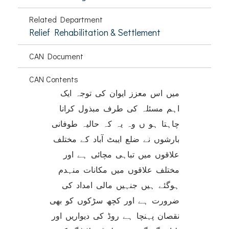
Related Department
Relief Rehabilitation & Settlement
CAN Document
CAN Contents
میں اس معزز ایوان کی توجہ ایک
اہم مسئلہ کی طرف مبذول کرانا
چاہتا ہو ں وہ یہ کہ حالیہ طوفانی
بارشوں نے ضلع ایبٹ آباد کے مختلف
علاقوں میں تباہی مچائی ہے اور
مختلف علاقوں میں مکانات منہدم
ہوگئے ہیں جنہیں مالی امداد کی
ضرورت ہے اور کچھ سڑکوں کو بھی
نقصان پہنچا ہے روڈ کی دیواریں اور