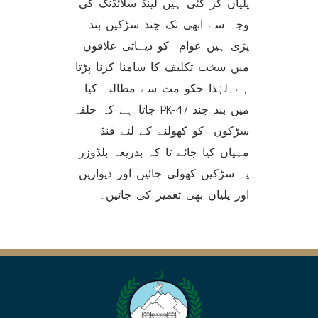
پلیاں گر گئی ہیں لینڈ سلائڈنگ کی
وجہ سے ابھی تک چند سڑکیں بند
پڑی ہیں عوام کو دیہاتی علاقوں
میں سخت تکلیف کا سامنا کرنا پڑتا
ہے۔لہٰذا حکو مت سے مطالبہ کیا
جاتا ہے کہ حلقہ PK-47 میں بند چند
سڑکوں کو کھولنے کے لئے فنڈ
مہیاں کیا جائے تا کہ بذریعہ بلڈوزر
یہ سڑکیں کھولی جائیں اور دیواریں
اور پلیاں بھی تعمیر کی جائیں۔