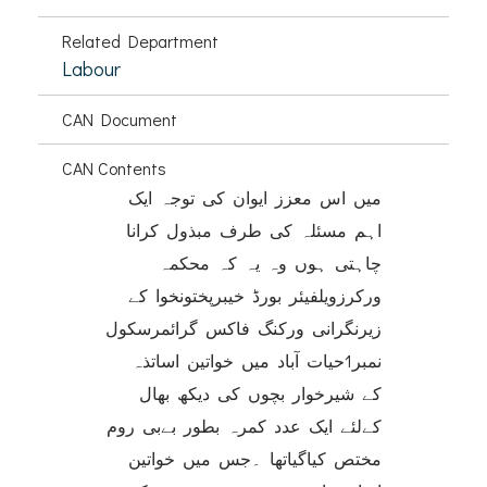
Related Department
Labour
CAN Document
CAN Contents
میں اس معزز ایوان کی توجہ ایک
اہم مسئلہ کی طرف مبذول کرانا
چاہتی ہوں وہ یہ کہ محکمہ
ورکرزویلفیئر بورڈ خیبرپختونخوا کے
زیرنگرانی ورکنگ فاکس گرائمرسکول
نمبر1حیات آباد میں خواتین اساتذہ
کے شیرخوار بچوں کی دیکھ بھال
کےلئے ایک عدد کمرہ بطور بےبی روم
مختص کیاگیاتھا ۔جس میں خواتین