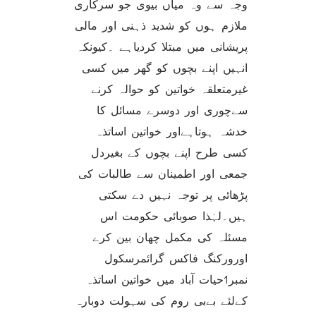
وجہ سے وہ میاں بیوی جو سرکاری
ملازم ہوں کو شدید ذہنی اور مالی
پریشانی میں مبتلا کردیاہے ۔کیونکہ
انہیں اپنے بچوں کو گھر میں کسی
غیرمتعلقہ خواتین کو حوالہ کرنے
سےچوری اور دوسرے مسائل کا
خدشہ ہوتاہےاور خواتین اساتذہ
کسی طرح اپنے بچوں کے بغیردل
جمعی اور اطمینان سے طالبات کی
پڑھائی پر توجہ نہیں دے سکتی
ہیں۔لہٰذا صوبائی حکومت اس
مسئلہ کی مکمل چھان بین کرے
اورورکنگ فاکس گرائمرسکول
نمبر1حیات آباد میں خواتین اساتذہ
کےلئے بےبی روم کی سہولت دوبارہ