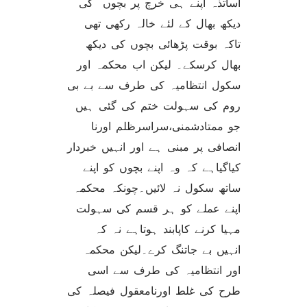
اساتذہ اپنے ہی خرچ پر بچوں کی
دیکھ بھال کے لئے خالہ رکھی تھی
تاکہ بوقت پڑھائی بچوں کی دیکھ
بھال کرسکے۔ لیکن اب محکمہ اور
سکول انتظامیہ کی طرف سے بے بی
روم کی سہولت ختم کی گئی ہیں
جو ممتادشمنی،سراسرظلم اورنا
انصافی پر مبنی ہے اور انہیں خبردار
کیاگیاہے کہ وہ اپنے بچوں کو اپنے
ساتھ سکول نہ لائیں۔چونکہ محکمہ
اپنے عملے کو ہر قسم کی سہولت
مہیا کرنے کاپابند ہوتاہے نہ کہ
انہیں بے جاتنگ کرے۔لیکن محکمہ
اور انتظامیہ کی طرف سے اسی
طرح کی غلط اورنامعقول فیصلہ کی