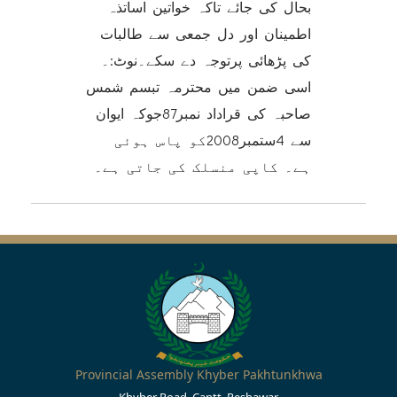
بحال کی جائے تاکہ خواتین اساتذہ
اطمینان اور دل جمعی سے طالبات
کی پڑھائی پرتوجہ دے سکے۔نوٹ:۔
اسی ضمن میں محترمہ تبسم شمس
صاحبہ کی قراداد نمبر87جوکہ ایوان
سے 4ستمبر2008کو پاس ہوئی
ہے۔ کاپی منسلک کی جاتی ہے۔
Provincial Assembly Khyber Pakhtunkhwa