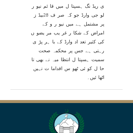
ی ریڈ نگ ہسپتا ل میں قا ئم نیو ر
لو جی وارڈ جو کہ صر ف 28بیڈ ز
پر مشتمل ہے میں نیو ر و کے
امراض کے شکا ر غر یب مر یضو ں
کی کثیر تعد اد وارڈ کے با ہر پڑ ی
رہتی ہے جس پر محکمہ صحت
سمیت ہسپتا ل انتظا میہ نے بھی تا
حا ل کو ئی ٹھو س اقداما ت نہیں
اٹھا ئیں۔