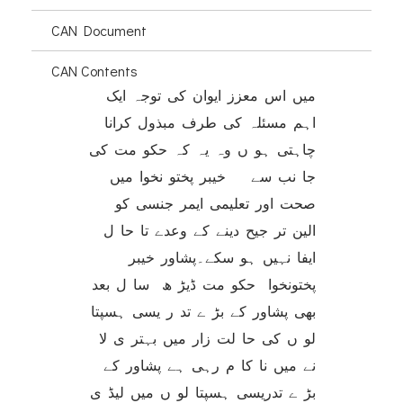
CAN Document
CAN Contents
میں اس معزز ایوان کی توجہ ایک
اہم مسئلہ کی طرف مبذول کرانا
چاہتی ہو ں وہ یہ کہ حکو مت کی
جا نب سے خیبر پختو نخوا میں
صحت اور تعلیمی ایمر جنسی کو
الین تر جیح دینے کے وعدے تا حا ل
ایفا نہیں ہو سکے۔پشاور خیبر
پختونخوا حکو مت ڈیڑ ھ سا ل بعد
بھی پشاور کے بڑ ے تد ر یسی ہسپتا
لو ں کی حا لت زار میں بہتر ی لا
نے میں نا کا م رہی ہے پشاور کے
بڑ ے تدریسی ہسپتا لو ں میں لیڈ ی