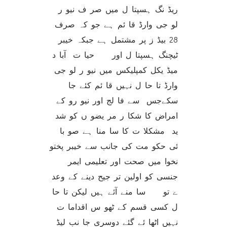
ریڈ نگ ہسپتا ل میں صر ف نیو ر
لو جی وارڈ قا ئم ہے جو کہ صرف
28 بیڈ ز پر مشتمل ہے جبکہ خیبر
ٹیچنگ ہسپتا ل اور حیا ت آبا د
میڈ یکل کمپلیکس میں نیو ر لو جی
وارڈ تا حا ل نہیں قا ئم کئے جا
سکےجس سے فا لج اور نیو رو کے
امراض کا شکا ر مر یضو ں کو شد
ید مشکلا ت کا سا منا ہے صو با
ئی حکو مت کی جانب سے خیبر پختو
نخوا میں صحت اور تعلیمی ایمر
جنسی کو اولین تر جیح دینے کے وعد
ے تو سا منے آئے ہیں لیکن تا حا
ل کسی قسم کے ٹھو س اقداما ت
نہیں اٹھا ئے گئے دوسری جا نب لیڈ