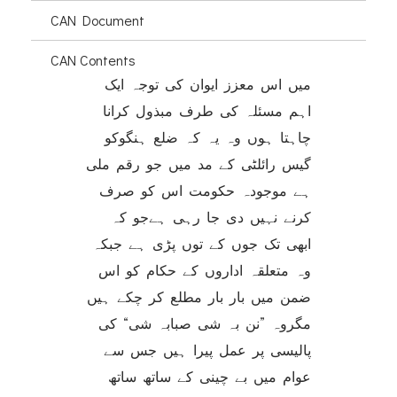
CAN Document
CAN Contents
میں اس معزز ایوان کی توجہ ایک
اہم مسئلہ کی طرف مبذول کرانا
چاہتا ہوں وہ یہ کہ ضلع ہنگوکو
گیس رائلٹی کے مد میں جو رقم ملی
ہے موجودہ حکومت اس کو صرف
کرنے نہیں دی جا رہی ہےجو کہ
ابھی تک جوں کے توں پڑی ہے جبکہ
وہ متعلقہ اداروں کے حکام کو اس
ضمن میں بار بار مطلع کر چکے ہیں
مگروہ ”نن بہ شی صبابہ شی“ کی
پالیسی پر عمل پیرا ہیں جس سے
عوام میں بے چینی کے ساتھ ساتھ