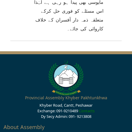
مایوسی بھی پیدا ہو رہی ہے لہٰذا
اس مسئلے کو فوری حل کرکے
متعلقہ ذمہ دار آفسران کے خلاف
کاروائی کی جائے۔
Provincial Assembly Khyber Pakhtunkhwa
Khyber Road, Cantt, Peshawar
Exchange: 091-9210489
Contacts
Dy Secy Admin: 091- 9213808
About Assembly