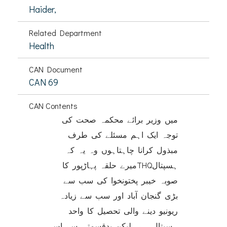
Haider,
Related Department
Health
CAN Document
CAN 69
CAN Contents
میں وزیر برائے محکمہ صحت کی
توجہ ایک اہم مسئلے کی طرف
مبذول کرانا چاہتاہوں وہ یہ کہ
میرے حلقہ پہاڑپور کاTHQہسپتال
صوبہ خیبر پختونخوا کی سب سے
بڑی گنجان آباد اور سب سے زیادہ
ریونیو دینے والی تحصیل کا واحد
ہسپتال ہے لیکن بدقسمتی سے اس