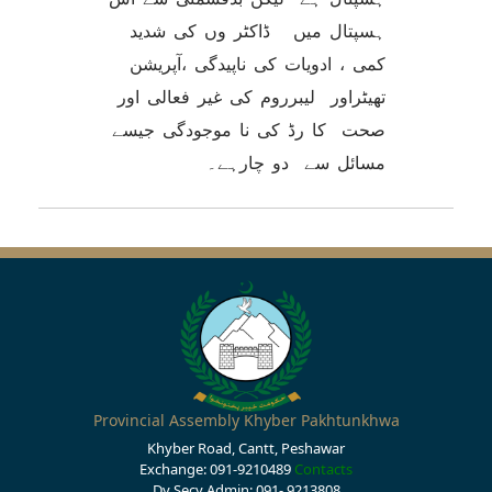
ہسپتال میں ڈاکٹر وں کی شدید
کمی ، ادویات کی ناپیدگی ،آپریشن
تھیٹراور لیبرروم کی غیر فعالی اور
صحت کا رڈ کی نا موجودگی جیسے
مسائل سے دو چارہے۔
Provincial Assembly Khyber Pakhtunkhwa
Khyber Road, Cantt, Peshawar
Exchange: 091-9210489
Contacts
Dy Secy Admin: 091- 9213808