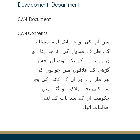
Development Department
CAN Document
CAN Contents
میں آپ کی تو جہ ایک اہم مسئلے
کی طر ف مبذول کر ا نا چا ہتا ہو
ں وہ یہ کہ یکہ توت اور حسن
گڑھی کے علاقوں میں چوہوں کی
بھر مار ہے اور ان کے کاٹنے کی وجہ
سے کئی بچے ہلاک ہو گئے ہیں۔
حکومت ان کے سد باب کے لئے
اقدامات اٹھائے۔