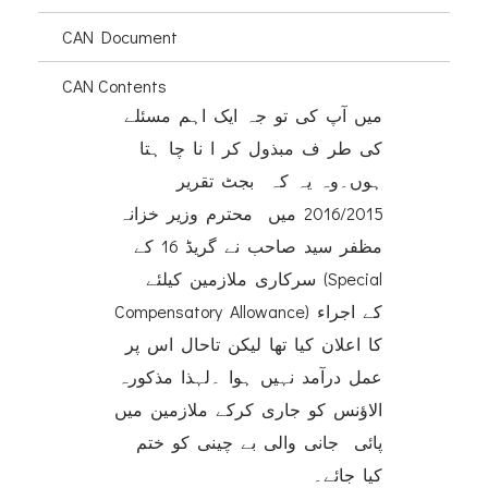
CAN Document
CAN Contents
میں آپ کی تو جہ ایک اہم مسئلے
کی طر ف مبذول کر ا نا چا ہتا
ہوں۔وہ یہ کہ بجٹ تقریر
2016/2015 میں محترم وزیر خزانہ
مظفر سید صاحب نے گریڈ 16 کے
سرکاری ملازمین کیلئے (Special
Compensatory Allowance) کے اجراء
کا اعلان کیا تھا لیکن تاحال اس پر
عمل درآمد نہیں ہوا ۔لہذا مذکورہ
الاؤنس کو جاری کرکے ملازمین میں
پائی جانی والی بے چینی کو ختم
کیا جائے۔