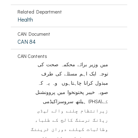
Related Department
Health
CAN Document
CAN 84
CAN Contents
میں وزیر برائے محکمہ صحت کی
توجہ ایک اہم مسئلے کی طرف
مبذول کرانا چاہتاہوں وہ یہ کہ
صوبہ خیبر پختونخوا میں پروونشنل
ہیلتھ سروسزاکیڈمی (PHSA)کے
زیرانتظام چلنے والے لیڈی
ریڈنگ نرسنگ کالج کے طلباء
وطالبات کیلئے دوران ٹریننگ