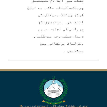
ہفتے میں ایک دن کلینیکل
پریکٹس کیلئے مختص ہے لیکن
لیڈی ریڈنگ ہسپتال کی
انتظامیہ ان نرسوں کو
پریکٹس کی اجازت نہیں
دیتا،جسکی وجہ سے طلباء
وطالبات پریشانی میں
مبتلاہیں ۔
Provincial Assembly Khyber Pakhtunkhwa