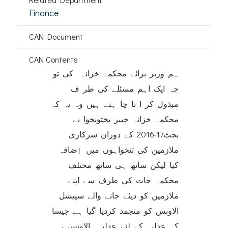
Finance
CAN Document
CAN Contents
ہم وزیر برائے محکمہ خزانہ کی تو
جہ ایک اہم مسئلے کی طر ف
مبذول کر ا نا چا ہتے ہیں وہ یہ کہ
محکمہ خزانہ خیبر پختونخوا نے
بجٹ17-2016 کے دوران سرکاری
ملازمین کی تنخواہوں میں اٖضافہ
کیا لیکن ساتھ ہی ساتھ مختلف
محکمہ جات کی طرف سے اپنے
ملازمین کو دیئے جانے والے سپیشل
الاونس کو منجمد کردیا گیا ہے جیسا
کہ عدلیہ کے لئے عدلیہ الاونس ،