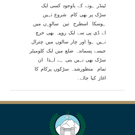
ٹینڈر ہونے کے باوجود کسی ایک
سڑک پر بھی کام شروع نہیں
ہوسکا اسطرح تین سالوٕ ٕں میں
اے ڈی پی سے ایک روپیہ بھی خرچ
نہیں ہوا اور چار سالوں میں چترال
جیسے پسماندہ ضلع میں ایک کلومیٹر
سڑک بھی نہیں بنی ہے لہذا ان
تمام منظورشدہ سڑکوں پرکام کا
اغاز کیا جائے۔