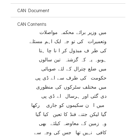
CAN Document
CAN Contents
میں وزیر برائے محکمہ مواصلات
وتعمیرات کی تو جہ ایک اہم مسئلے
کی طر ف مبذول کر ا نا چا ہتا
ہوںوہ یہ کہ گزشتہ تین سالوں
میں ضلع چترال کے لئے صوبائی
حکومت کی طرف سے اے ڈی پی
میں مختلف سٹرکوں کی منظوری
دی گئی اور ہرسال اے ڈی پی
میں ا ن سکیموں کو جاری رکھا
گیا لیکن جتنے فنڈ کا تعین کیا گیا
وہ زمین کے معاوضہ کیلئے بھی
کافی نہیں تھا جس کی وجہ سے