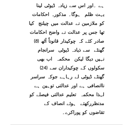
ہے ۔اور اس سے زیادہ ڈیوٹی لینا
بہت ظلم ہوگا۔ مذکورہ احکامات
کو ملازمین نے عدالت میں چیلنج کیا
تھا جس پر عدالت نے واضح احکامات
صادر کئے کہ چوکیدار قانوناً آٹھ (8)
گھنٹے سے ذیادہ ڈیوٹی سرانجام
نہیں دیگا لیکن محکمہ اب بھی
سکولوں کے چوکیداران سے (24)
گھنٹے ڈیوٹی لے رہاہے جوکہ سراسر
ناانصافی ہے اور عدالتی توہین ہے
لہذا محکمہ تعلیم عدالتی فیصلے کو
مدنظررکھتے ہوئے انصاف کے
تقاضوں کو پوراکرے۔