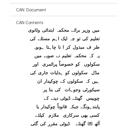
CAN Document
CAN Contents
میں وزیر برائے محکمہ
ابتدائی وثانوی
تعلیم
کی تو جہ ایک اہم مسئلے کی
طر ف مبذول کر ا نا چاہتا ہوںوہ
یہ کہ محکمہ تعلیم نے صوبے میں
سکولوں کو خصوصاً پرائمری اور
مڈل سکولوں کو
ہد
ا
یات
جاری کی
ہیں کہ سکولوں کے چوکیدار ان
سیکورٹی وجوہات کی بنا پر
چوبیس گھنٹے ڈیوٹی دینے کے
پابندہونگے جبکہ قانوناً چوکیدار یا
کسی بھی سرکاری ملازم کیلئے
آٹھ (8) گھنٹے ڈیوٹی مقرر کی گئی