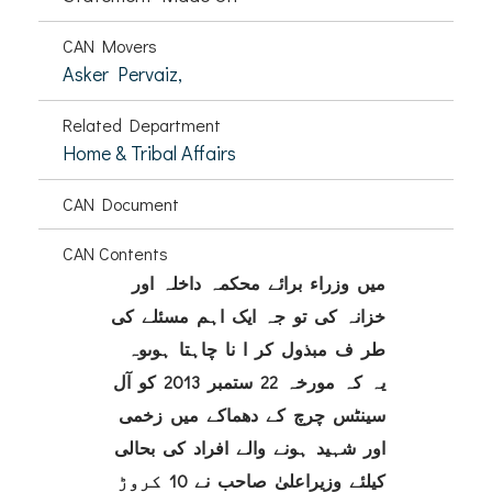
CAN Movers
Asker Pervaiz,
Related Department
Home & Tribal Affairs
CAN Document
CAN Contents
میں وزراء برائے محکمہ
داخلہ اور
خزانہ
کی تو جہ ایک اہم مسئلے کی
طر ف مبذول کر ا نا چاہتا ہوںوہ
یہ کہ مورخہ 22 ستمبر 2013 کو آل
سینٹس چرچ کے دھماکے میں زخمی
اور شہید ہونے والے افراد کی بحالی
کیلئے وزیراعلیٰ صاحب نے 10 کروڑ