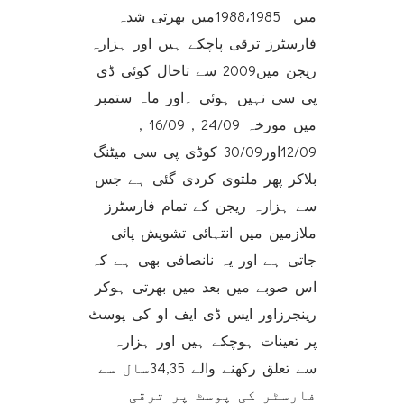
میں 1988،1985میں بھرتی شدہ
فارسٹرز ترقی پاچکے ہیں اور ہزارہ
ریجن میں2009 سے تاحال کوئی ڈی
پی سی نہیں ہوئی ۔اور ماہ ستمبر
میں مورخہ 24/09 , 16/09 ,
12/09اور30/09 کوڈی پی سی میٹنگ
بلاکر پھر ملتوی کردی گئی ہے جس
سے ہزارہ ریجن کے تمام فارسٹرز
ملازمین میں انتہائی تشویش پائی
جاتی ہے اور یہ نانصافی بھی ہے کہ
اس صوبے میں بعد میں بھرتی ہوکر
رینجرزاور ایس ڈی ایف او کی پوسٹ
پر تعینات ہوچکے ہیں اور ہزارہ
سے تعلق رکھنے والے 34,35سال سے
فارسٹر کی پوسٹ پر ترقی