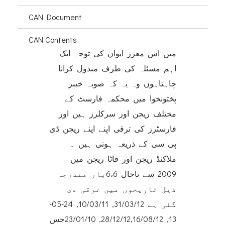
CAN Document
CAN Contents
میں اس معزز ایوان کی توجہ ایک
اہم مسئلہ کی طرف مبذول کرانا
چاہتاہوں وہ یہ کہ صوبہ خیبر
پختونخوا میں محکمہ فارسٹ کے
مختلف ریجن اور سرکلرز ہیں اور
فارسٹرز کی ترقی اپنے اپنے ریجن ڈی
پی سی کے ذریعہ ہوتی ہیں ۔
ملاکنڈ ریجن اور فاٹا ریجن میں
2009 سے تاحال 6،6بار مندرجہ
ذیل تاریخوں میں ترقی دی
گئی ہے 31/03/12, 10/03/11, 24-05-
13, 28/12/12,16/08/12, 23/01/10جس