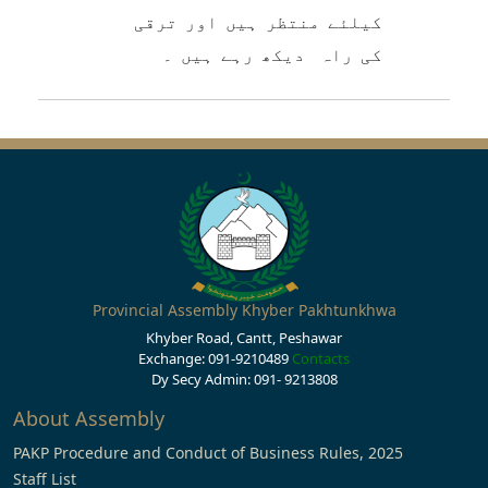
کیلئے منتظر ہیں اور ترقی
کی راہ دیکھ رہے ہیں ۔
Provincial Assembly Khyber Pakhtunkhwa
Khyber Road, Cantt, Peshawar
Exchange: 091-9210489
Contacts
Dy Secy Admin: 091- 9213808
About Assembly
PAKP Procedure and Conduct of Business Rules, 2025
Staff List