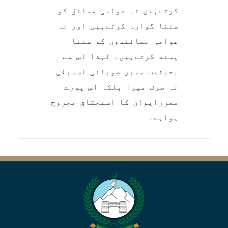
کرتےہیں نہ عوامی مسائل کو
سننا گوارہ کرتےہیں اور نہ
عوامی نمائندوں کو سننا
پسند کرتےہیں۔ لہذا اس سے
بحیثیت ممبر صوبائی اسمبلی
نہ صرف میرا بلکہ اس پورے
معززایوان کا استحقاق مجروح
ہواہے۔