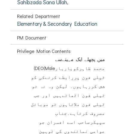
Sahibzada Sana Ullah,
Related Department
Elementary & Secondary Education
PM Document
Privilege Motion Contents
میں پچھلے ایک مہینےسے
(DEO(Maleمحمد طاہرکوباربار
ٹیلی فون پررابطے کرنےکی کو
شش کررہاہوں۔ لیکن وہ نہ تو
ٹیلی فون اٹھاتےہیں اور جب
ٹیلی فون ملاتاہوں تو موبائل
مصروف کرتاہے۔جناب
سپیکرصاحب اسے افسران جو
عوامی نمائندوں کی توہین