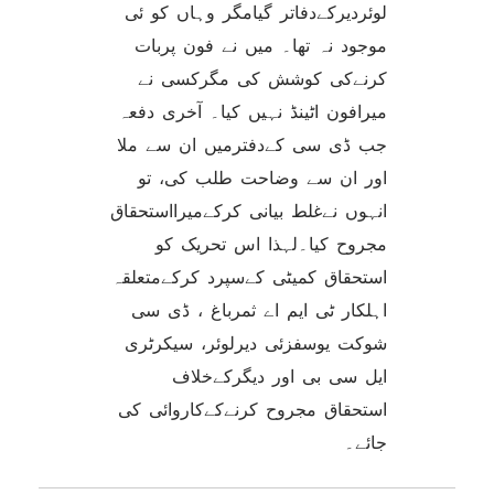
لوئردیرکےدفاتر گیامگر وہاں کو ئی
موجود نہ تھا۔ میں نے فون پربات
کرنےکی کوشش کی مگرکسی نے
میرافون اٹینڈ نہیں کیا۔ آخری دفعہ
جب ڈی سی کےدفترمیں ان سے ملا
اور ان سے وضاحت طلب کی، تو
انہوں نےغلط بیانی کرکےمیرااستحقاق
مجروح کیا۔لہذا اس تحریک کو
استحقاق کمیٹی کےسپرد کرکےمتعلقہ
اہلکار ٹی ایم اے ثمرباغ ، ڈی سی
شوکت یوسفزئی دیرلوئر، سیکرٹری
ایل سی بی اور دیگرکےخلاف
استحقاق مجروح کرنےکےکاروائی کی
جائے۔