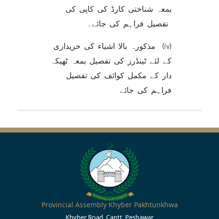
بمعہ شناختی کارڈ کی کاپی کی
تفصیل فراہم کی جائے۔
(iv) مذکورہ بالا اشیاء کی خریداری
کے لئے ٹینڈرز کی تفصیل بمعہ ٹھیکہ
دار کے مکمل کوائف کی تفصیل
فراہم کی جائے
Provincial Assembly Khyber Pakhtunkhwa
Khyber Road, Cantt, Peshawar