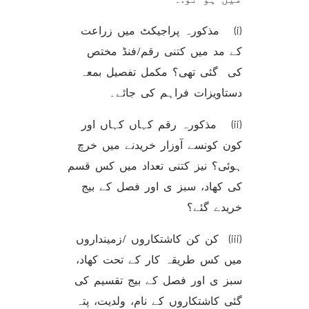
(i) مذکورہ پراجیکٹ میں زراعت
کے مد میں کتنی رقم/فنڈ مختص
کی گئی تھی؟ مکمل تفصیل بمعہ
دستاویزات فراہم کی جائے۔
(ii) مذکورہ رقم کہاں کہاں اور
کون کونسے آوزار خریدنے میں خرچ
ہوئی؟ نیز کتنی تعداد میں کس قسم
کی کھاد، سبز ی اور فصل کے بیج
خریدے گئے؟
(iii) کن کن کاشتکاروں /زمینداروں
میں کس طریقہ کار کے تحت کھاد،
سبز ی اور فصل کے بیج تقسیم کی
گئی کاشتکاروں کے نام، ولدیت، پتہ