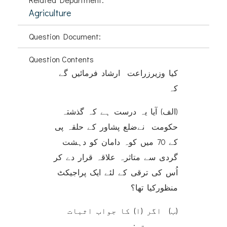
Agriculture
Question Document:
Question Contents
کیا وزیرزراعت ارشاد فرمائیں گے
کہ
(الف) آیا یہ درست ہے کہ گذشتہ
حکومت نےضلع پشاور کے حلقہ پی
کے 70 میں کوہ دامان کو دہشت
گردی سے متاثرہ علاقہ قرار دے کر
اُس کی ترقی کے لئے ایک پراجیکٹ
منظورکيا تھا؟
(ب) اگر (ا) کا جواب اثبات
میں ہو تو:۔