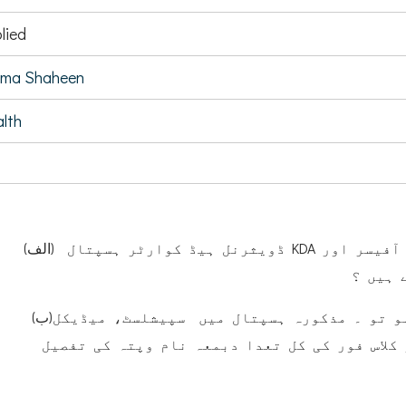
lied
jma Shaheen
lth
(الف) ڈویثرنل ہیڈ کوارٹر ہسپتال KDA کوہاٹ میں سپیشلسٹ، میڈیکل آفیسر اور
 ہیں ؟
(ب)اگر (الف)کا جواب اثبات میں ہو تو ۔ مذکورہ ہسپتال میں سپیشلسٹ، میڈیکل
کلاس فور کی کل تعدا دبمعہ نام وپتہ کی تفصیل