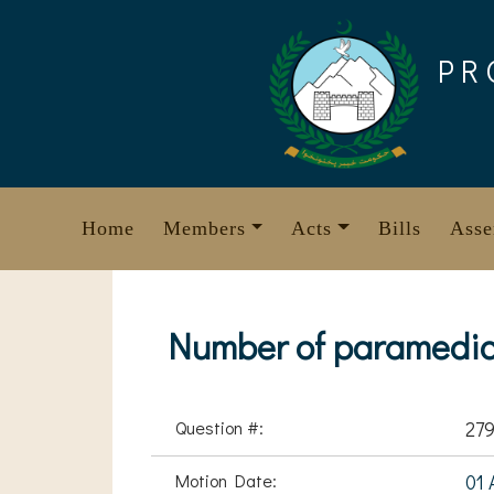
Skip
to
PR
content
Home
Members
Acts
Bills
Asse
Number of paramedic
Question #:
27
Motion Date:
01 