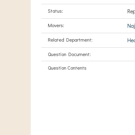
Status:
Rep
Movers:
Na
Related Department:
Hea
Question Document:
Question Contents