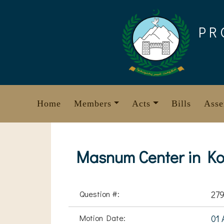
Skip
to
PR
content
Home
Members
Acts
Bills
Asse
Masnum Center in Ko
Question #:
27
Motion Date:
01 