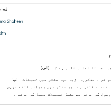
lied
jma Shaheen
lth
کہ
(زچہ بچہ کا ادارہ قائم ہے ؟
(ب) اگر (الف)کا جواب اثبات میں ہو تو ۔ مذکورہ زچہ بچہ سنٹر میں تعینات
 تعداد کتنی ہے نیز سنٹر میں روزانہ کتنے مریض
صول کی جاتی ہے مکمل تفصیلات مہیا کی جائے ۔