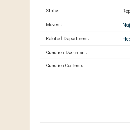
Status:
Rep
Movers:
Na
Related Department:
Hea
Question Document:
Question Contents