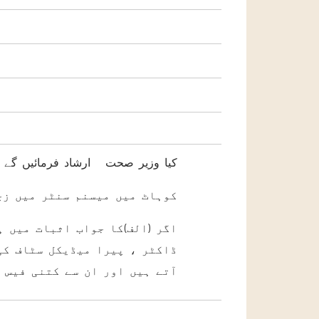
کیا وزیر صحت ارشاد فرمائیں گے 
الف) کوہاٹ میں میسنم سنٹر میں 
ڈاکٹر ، پیرا میڈیکل سٹاف کی
آتے ہیں اور ان سے کتنی فیس و