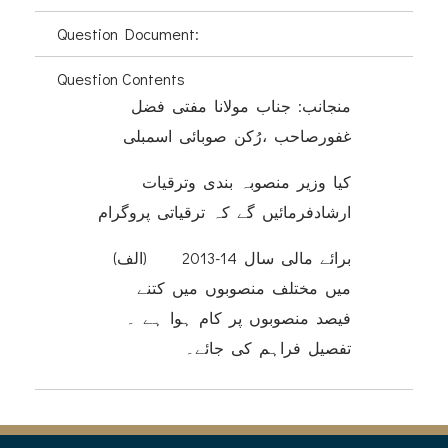
Question Document:
Question Contents
منجانب: جناب مولانا مفتی فضل
غفورصاحب ،رُکن صوبائی اسمبلی
کیا وزیر منصوبہ بندی وترقیات
ارشادفرمائیں گے کہ ترقیاتی پروگرام
(الف) برائے مالی سال 14-2013
میں مختلف منصوبوں میں کتنے
فیصد منصوبوں پر کام ہوا ہے ۔
تفصیل فراہم کی جائے۔