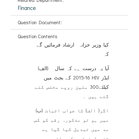
Finance
Question Document:
Question Contents
کیا وزیر خزانہ ارشاد فرمائیں گے
کہ
(الف) آیا یہ درست ہے کہ سال
16-2015 کے بجٹ میں HIV ایڈز
کیلئے300 ملین روپے مختص کئے
گئے ہیں ۔
(ب) اگر( الف) کا جواب اثبات
میں ہو تو مذکورہ رقم کو کس
مد میں تبدیل کیا گیا ہے
تفصیل فراہم کی جائے ۔