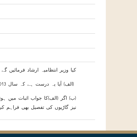
کیا وزیر انتظامیہ ارشاد فرمائیں گے 
(الف) آیا یہ درست ہے کہ سال 2013ءسے تاحال محکمہ نے گاڑیاں خریدی ہیں ؟
نیز گاڑیوں کی تفصیل بھی فراہم کی