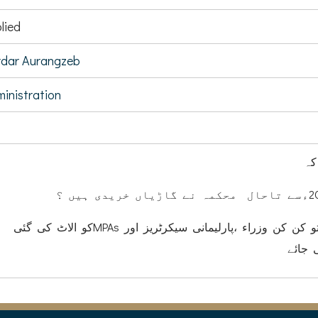
lied
dar Aurangzeb
inistration
کہ
(ب) اگر (الف)کا جواب اثبات میں ہوتو کن کن وزراء ،پارلیمانی سیکرٹریز اور MPAsکو الاٹ کی گئی
 جائے