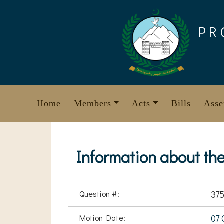
Skip
to
PR
content
Home
Members
Acts
Bills
Asse
Information about th
Question #:
37
Motion Date:
07 