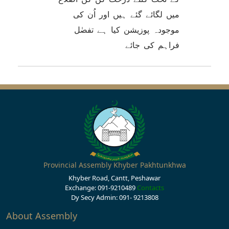
میں لگائے گئے ہیں اور اُن کی
موجودہ پوزیشن کیا ہے تفصٰل
فراہم کی جائے
Provincial Assembly Khyber Pakhtunkhwa
Khyber Road, Cantt, Peshawar
Exchange: 091-9210489
Contacts
Dy Secy Admin: 091- 9213808
About Assembly