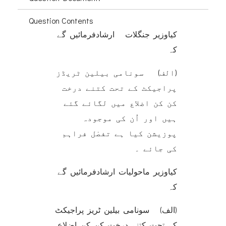
Question Contents
کیاوزیر جنگلات ارشادفرمائیں گے
کہ
(الف) سونامی بیلین ٹریڈز
پراجیکٹ کے تحت کتنے درخت
کن کن اضلاع میں لگائے گئے
ہیں اور اُن کی موجودہ
پوزیشن کیا ہے تفصٰل فراہم
کی جائے ۔
کیاوزیر ماحولیات ارشادفرمائیں گے
کہ
(الف) سونامی بیلین ٹریز پراجیکٹ
کے تحت کتنے درخت کن کن اضلاع