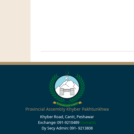
Provincial Assembly Khyber Pakhtunkhwa
Khyber Road, Cantt, Peshawar
Exchange: 091-9210489
Contacts
Dy Secy Admin: 091- 9213808