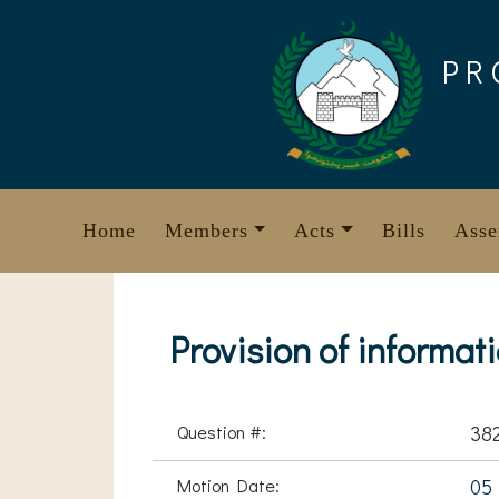
Skip
to
PR
content
Home
Members
Acts
Bills
Asse
Provision of informat
Question #:
38
Motion Date:
05