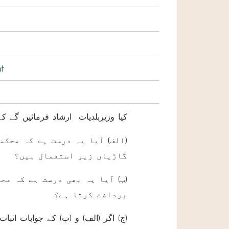
nt
کیا وزیربلدیات ارشاد فرمائیں گے کہ
الف) آیا یہ درست ہے کہ محکمہ
گاڑیاں زیر استعمال ہیں؟
ب) آیا یہ بھی درست ہے کہ مح
برداشت کرتا ہے؟
ج) اگر (الف) و (ب) کے جوابات اثبا:-