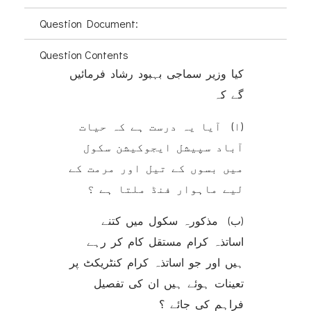
Question Document:
Question Contents
کیا وزیر سماجی بہبود رشاد فرمائیں
گے کہ
(ا) آیا یہ درست ہے کہ حیات
آباد سپیشل ایجوکیشن سکول
میں بسوں کے تیل اور مرمت کے
لیے ماہوار فنڈ ملتا ہے ؟
(ب) مذکورہ سکول میں کتنے
اساتذہ کرام مستقل کام کر رہے
ہیں اور جو اساتذہ کرام کنٹریکٹ پر
تعینات ہوئے ہیں ان کی تفصیل
فراہم کی جائے ؟