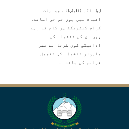
(ج) اگر (ا)و(ب)کے جوابات
اثبات میں ہوں تو جو اساتذہ
کرام کنٹریکٹ پر کام کر رہے
ہیں ان کی تنخواہ کی
ادائیگی کون کرتا ہے نیز
ماہوار تنخواہ کی تفصیل
فراہم کی جائے ۔