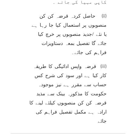
کاپی مہیا کی جائے ۔
(ii) حاصل کردہ قرضہ کن کن
منصوبوں پر استعمال کیا جا رہا ہے
یا نئے /جدید منصوبوں پر خرچ کیا
جائے گا تفصیل بمعہ دستاویزات
فراہم کی جائے۔
(iii) قرضہ واپس ادائیگی کا طریقہ
کار کیا ہے اور سود کی شرح کس
حساب سے مقرر ہے نیز موجودہ
حکومت کا مذکورہ بینک سے مذید
قرضہ کن کن منصوبوں کیلئے لینے کا
ارادہ ہے مکمل تفصیل فراہم کی
جائے