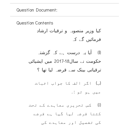
Question Document:
Question Contents
کیا وزیر منصوبہ و ترقیات ارشاد
فرمائیں گے کہ
(ا) آیا یہ درست ہے کہ گزشتہ
حکومت نے سال18-2017 میں ایشیائی
ترقیاتی بینک سے قرضہ لیا تھا ؟
(ب) اگر الف کا جواب اثبات
میں ہو تو :۔
(i) کس تحریری معاہدے کے تحت
کتنا قرضہ لیا گیا ہے قرضے
کی تفصیل اور معاہدے کی