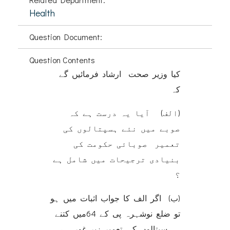
Health
Question Document:
Question Contents
کیا وزیر صحت ارشاد فرمائیں گے
کہ
(الف) آیا یہ درست ہے کہ
صوبے میں نئے ہسپتالوں کی
تعمیر صوبائی حکومت کی
بنیادی ترجیحات میں شامل ہے
؟
(ب) اگر الف کا جواب اثبات میں ہو
تو ضلع نوشہرہ پی کے 64میں کتنے
ہسپتالوں کی تعمیر زیر غور ہے،