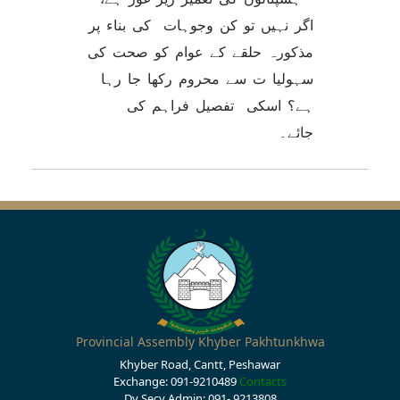
اگر نہیں تو کن وجوہات کی بناء پر
مذکورہ حلقے کے عوام کو صحت کی
سہولیا ت سے محروم رکھا جا رہا
ہے؟ اسکی تفصیل فراہم کی
جائے۔
Provincial Assembly Khyber Pakhtunkhwa
Khyber Road, Cantt, Peshawar
Exchange: 091-9210489
Contacts
Dy Secy Admin: 091- 9213808