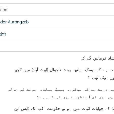
lied
dar Aurangzeb
lth
اد فرمائیں گے کہ
( ہے کہ بیسک ہیلتھ یونٹ تاجوال (ایبٹ آباد) میں کچھ
 ہوئی تھی ؟
( درست ہے کہ مذکورہ بیسک ہیلتھ یونٹ کو چالو
یس این ای ) منظور نہیں کی گئی ہے؟
( کے جوابات اثبات میں ہو تو حکومت کب تک (ایس این