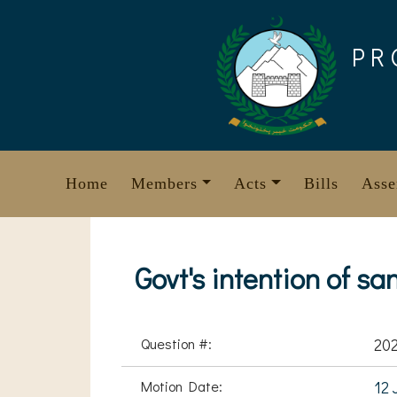
Skip
to
PR
content
Home
Members
Acts
Bills
Asse
Govt's intention of s
Question #:
20
Motion Date:
12 