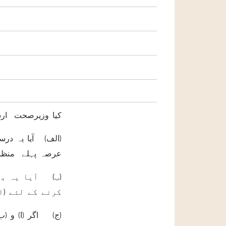
کیا وزیرصحت ارش
الف) آیا یہ درست
عرصہ پہلے منظور
ب) آیا یہ بھی
کرنے کے لئے (ا
ج) اگر (ا) و (ب)