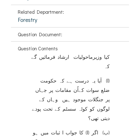
Related Department:
Forestry
Question Document:
Question Contents
کیا وزیرماحولیات ارشاد فرمائیں گے
کہ
(ا) آیا یہ درست ہے کہ حکومت
ضلع سوات کےاُن مقامات پر جہاں
پر جنگلات موجود ہیں وہاں کے
لوگوں کو کوٹہ سسٹم کے تحت پودے
دیتی تھی؟
(ب) اگر (ا) کا جواب ا ثبات میں ہو