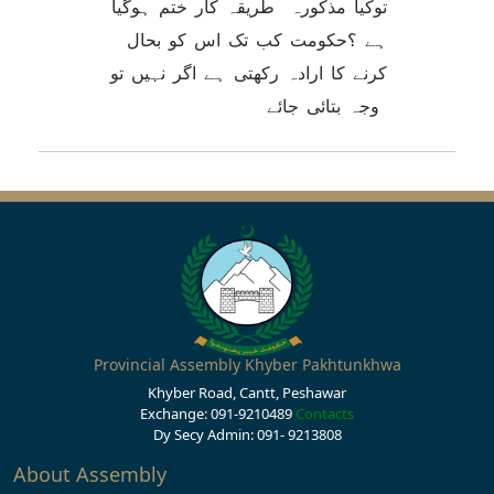
توکیا مذکورہ طریقہ کار ختم ہوگیا
ہے ؟حکومت کب تک اس کو بحال
کرنے کا ارادہ رکھتی ہے اگر نہیں تو
وجہ بتائی جائے
Provincial Assembly Khyber Pakhtunkhwa
Khyber Road, Cantt, Peshawar
Exchange: 091-9210489
Contacts
Dy Secy Admin: 091- 9213808
About Assembly